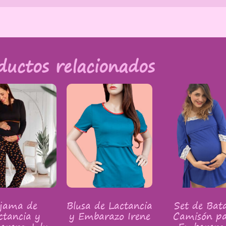
ductos relacionados
ijama de
Blusa de Lactancia
Set de Bat
ctancia y
y Embarazo Irene
Camisón p