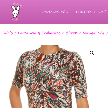
PAÑALES ECO
PORTEO
LACT
Inicio
/
Lactancia y Embarazo
/
Blusas
/
Manga 3/4
/