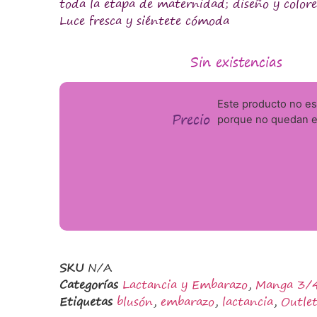
toda la etapa de maternidad; diseño y colore
Luce fresca y siéntete cómoda
Sin existencias
Este producto no es
Precio
porque no quedan ex
SKU
N/A
Categorías
Lactancia y Embarazo
,
Manga 3/
Etiquetas
blusón
,
embarazo
,
lactancia
,
Outle