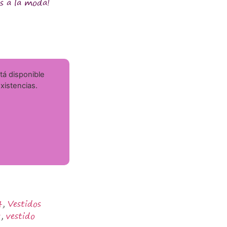
s a la moda!
tá disponible
istencias.
4
,
Vestidos
t
,
vestido