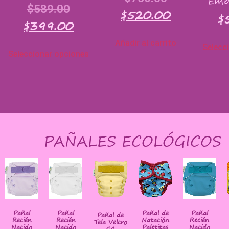
Emb
$
589.00
$
520.00
$
$
399.00
Añadir al carrito
Selecc
Seleccionar opciones
PAÑALES ECOLÓGICOS
Pañal
Pañal
Pañal de
Pañal
Pañal de
Recién
Recién
Natación
Recién
Tela Velcro
Nacido
Nacido
Paletitas
Nacido