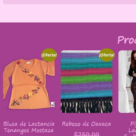
Pro
¡Oferta!
¡Oferta!
Blusa de Lactancia
Rebozo de Oaxaca
P
Tenangos Mostaza
La
$
750.00