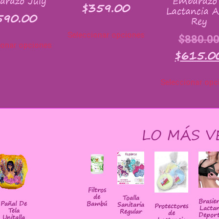
arazo July
Embarazo
$
359.00
Lactancia A
590.00
Rey
Seleccionar opciones
$
880.0
ionar opciones
$
615.0
Seleccionar opc
LO MÁS V
Filtros
de
Toalla
Brasie
Bambú
Pañal De
Sanitaria
Protectores
Lactan
Tela
Regular
de
Deport
Unitalla