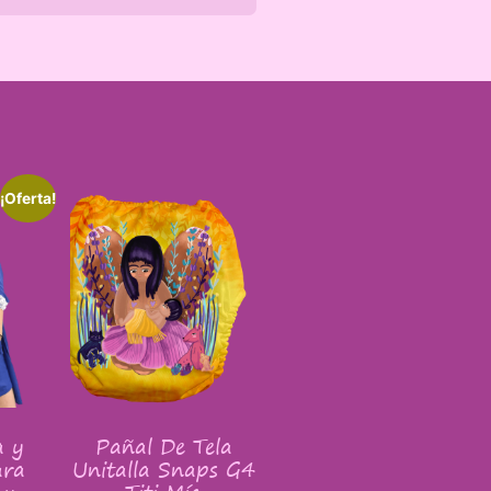
¡Oferta!
a y
Pañal De Tela
ara
Unitalla Snaps G4