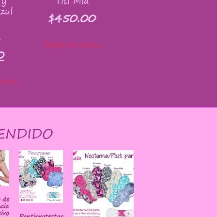
 y
Titi Mía
zul
$
450.00
0
Añadir al carrito
0
iones
ENDIDO
r de
cia
ivo
Pantiprotector