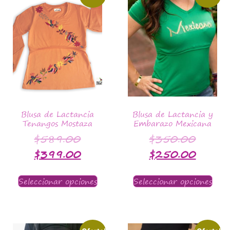
Blusa de Lactancia
Blusa de Lactancia y
Tenangos Mostaza
Embarazo Mexicana
$
589.00
$
350.00
$
399.00
$
250.00
Seleccionar opciones
Seleccionar opciones