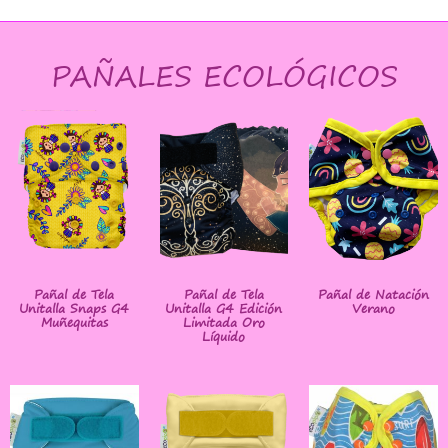
PAÑALES ECOLÓGICOS
Pañal de Tela
Pañal de Tela
Pañal de Natación
Unitalla Snaps G4
Unitalla G4 Edición
Verano
Muñequitas
Limitada Oro
Líquido