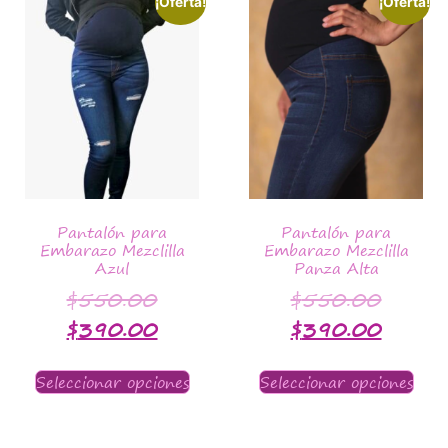
¡Oferta!
¡Oferta!
Pantalón para
Pantalón para
Embarazo Mezclilla
Embarazo Mezclilla
Azul
Panza Alta
$
550.00
$
550.00
$
390.00
$
390.00
Seleccionar opciones
Seleccionar opciones