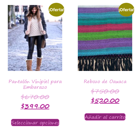
¡Oferta!
¡Oferta!
Pantalón Vinipiel para
Rebozo de Oaxaca
Embarazo
$
750.00
$
670.00
$
520.00
$
399.00
Añadir al carrito
Seleccionar opciones