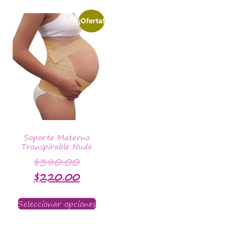
¡Oferta!
Soporte Materno
Transpirable Nude
$
380.00
$
220.00
Seleccionar opciones