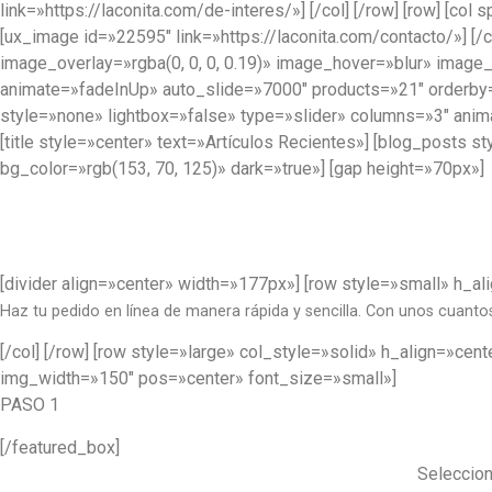
link=»https://laconita.com/de-interes/»] [/col] [/row] [row] [c
[ux_image id=»22595″ link=»https://laconita.com/contacto/»] [/
image_overlay=»rgba(0, 0, 0, 0.19)» image_hover=»blur» image_
animate=»fadeInUp» auto_slide=»7000″ products=»21″ orderby=»
style=»none» lightbox=»false» type=»slider» columns=»3″ anim
[title style=»center» text=»Artículos Recientes»] [blog_post
bg_color=»rgb(153, 70, 125)» dark=»true»] [gap height=»70px»]
[divider align=»center» width=»177px»] [row style=»small» h_a
Haz tu pedido en línea de manera rápida y sencilla. Con unos cuantos
[/col] [/row] [row style=»large» col_style=»solid» h_align=»
img_width=»150″ pos=»center» font_size=»small»]
PASO 1
[/featured_box]
Seleccion