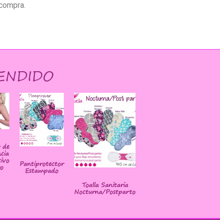
compra.
ENDIDO
r de
cia
ivo
Pantiprotector
o
Estampado
Toalla Sanitaria
Nocturna/Postparto