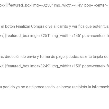
px»] [featured_box img=»3250″ img_width=»145″ pos=»center» 
 el botón Finalizar Compra o ve al carrito y verifica que estén tu
x»] [featured_box img=»3251″ img_width=»145″ pos=»center» f
, dirección de envío y forma de pago, puedes usar tu tarjeta de 
x»] [featured_box img=»3249″ img_width=»150″ pos=»center» f
 tu pedido ya se está procesando, en breve recibirás la informaci