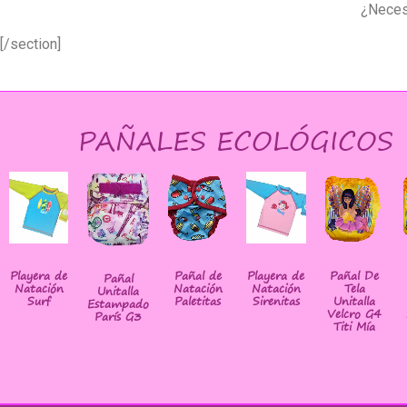
¿Neces
[/section]
PAÑALES ECOLÓGICOS
Playera de
Pañal de
Playera de
Pañal De
Pañal
Natación
Natación
Natación
Tela
Unitalla
Surf
Paletitas
Sirenitas
Unitalla
Estampado
Velcro G4
París G3
Titi Mía