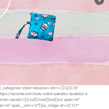
pide el tuyo aquí
Comprar
ct_categories style=»bounce» ids=»7,24,22,16″
tps://laconita.com/todo-sobre-panales-lavables-o-
en-nacido/»] [/col] [/row] [row] [col span=»6″
 span=»6″ span__sm=»12″] [ux_image id=»22121″