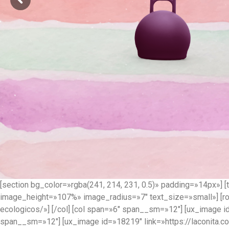
[section bg_color=»rgba(241, 214, 231, 0.5)» padding=»14px»] [
image_height=»107%» image_radius=»7″ text_size=»small»] [row
ecologicos/»] [/col] [col span=»6″ span__sm=»12″] [ux_image id=
span__sm=»12″] [ux_image id=»18219″ link=»https://laconita.c