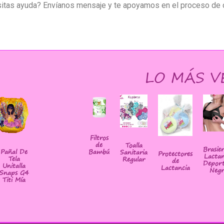
itas ayuda? Envíanos mensaje y te apoyamos en el proceso de 
LO MÁS V
Filtros
de
Toalla
Brasie
Bambú
Pañal De
Sanitaria
Protectores
Lactan
Tela
Regular
de
Deport
Unitalla
Lactancia
Negr
Snaps G4
Titi Mía