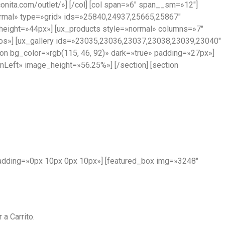
conita.com/outlet/»] [/col] [col span=»6″ span__sm=»12″]
»normal» type=»grid» ids=»25840,24937,25665,25867″
p height=»44px»] [ux_products style=»normal» columns=»7″
ios»] [ux_gallery ids=»23035,23036,23037,23038,23039,23040″
ion bg_color=»rgb(115, 46, 92)» dark=»true» padding=»27px»]
nLeft» image_height=»56.25%»] [/section] [section
 padding=»0px 10px 0px 10px»] [featured_box img=»3248″
a Carrito.