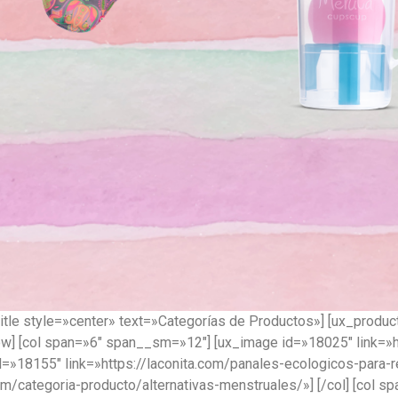
title style=»center» text=»Categorías de Productos»] [ux_produ
] [col span=»6″ span__sm=»12″] [ux_image id=»18025″ link=»ht
»18155″ link=»https://laconita.com/panales-ecologicos-para-reci
om/categoria-producto/alternativas-menstruales/»] [/col] [col