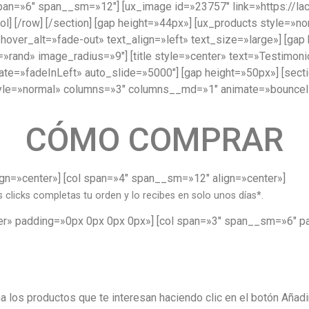
ol span=»6″ span__sm=»12″] [ux_image id=»23757″ link=»https://la
col] [/row] [/section] [gap height=»44px»] [ux_products style=
hover_alt=»fade-out» text_align=»left» text_size=»large»] [ga
rand» image_radius=»9″] [title style=»center» text=»Testimon
ate=»fadeInLeft» auto_slide=»5000″] [gap height=»50px»] [sect
s style=»normal» columns=»3″ columns__md=»1″ animate=»bounceI
CÓMO COMPRAR
lign=»center»] [col span=»4″ span__sm=»12″ align=»center»]
 clicks completas tu orden y lo recibes en solo unos días*.
center» padding=»0px 0px 0px 0px»] [col span=»3″ span__sm=»6″
a los productos que te interesan haciendo clic en el botón Añadir 