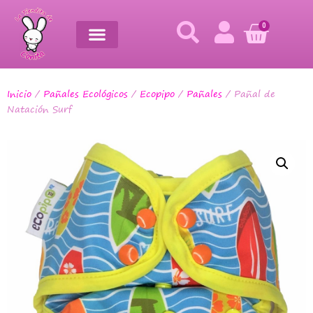
0
Inicio
/
Pañales Ecológicos
/
Ecopipo
/
Pañales
/ Pañal de
Natación Surf