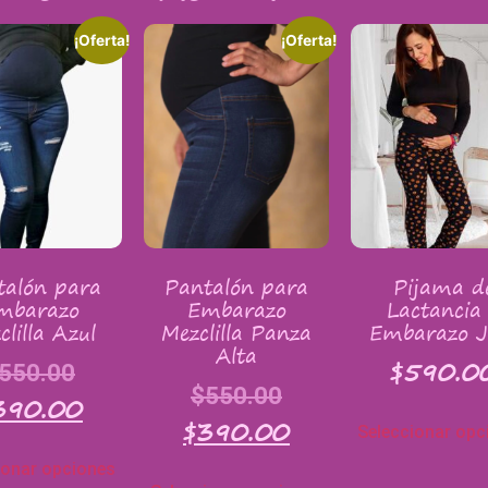
¡Oferta!
¡Oferta!
talón para
Pantalón para
Pijama d
mbarazo
Embarazo
Lactancia
clilla Azul
Mezclilla Panza
Embarazo J
Alta
$
590.0
550.00
$
550.00
390.00
$
390.00
Seleccionar opc
ionar opciones