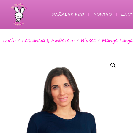
PAÑALES ECO
PORTEO
LACT
Inicio
/
Lactancia y Embarazo
/
Blusas
/
Manga Larga