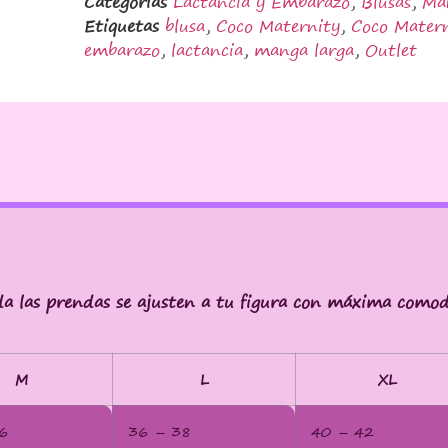
Categorías
Lactancia y Embarazo
,
Blusas
,
Ma
Etiquetas
blusa
,
Coco Maternity
,
Coco Mater
embarazo
,
lactancia
,
manga larga
,
Outlet
da las prendas se ajusten a tu figura con máxima comod
M
L
XL
6
36 – 38
40 – 42