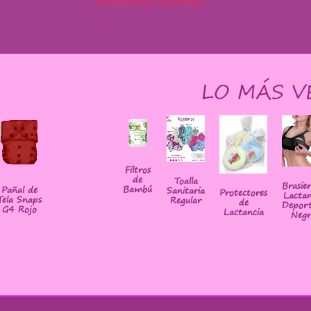
Seleccionar opciones
LO MÁS V
Filtros
de
Toalla
Brasie
Bambú
Pañal de
Sanitaria
Protectores
Lactan
Tela Snaps
Regular
de
Deport
G4 Rojo
Lactancia
Negr