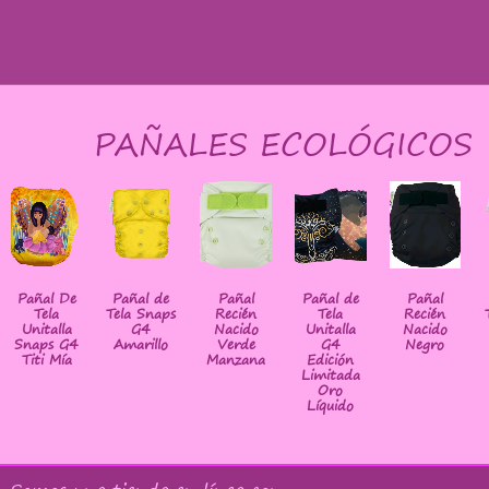
PAÑALES ECOLÓGICOS
Pañal De
Pañal de
Pañal
Pañal de
Pañal
Tela
Tela Snaps
Recién
Tela
Recién
Unitalla
G4
Nacido
Unitalla
Nacido
Snaps G4
Amarillo
Verde
G4
Negro
Titi Mía
Manzana
Edición
Limitada
Oro
Líquido