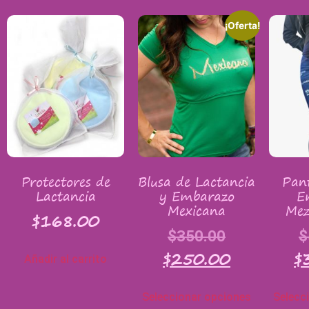
¡Oferta!
Protectores de
Blusa de Lactancia
Pan
Lactancia
y Embarazo
E
Mexicana
Mez
$
168.00
$
350.00
$
$
250.00
$
Añadir al carrito
Seleccionar opciones
Selecc