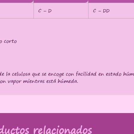
C – D
C – DD
o corto
r de la celulosa que se encoge con facilidad en estado hú
con vapor mientras está húmeda.
ductos relacionados