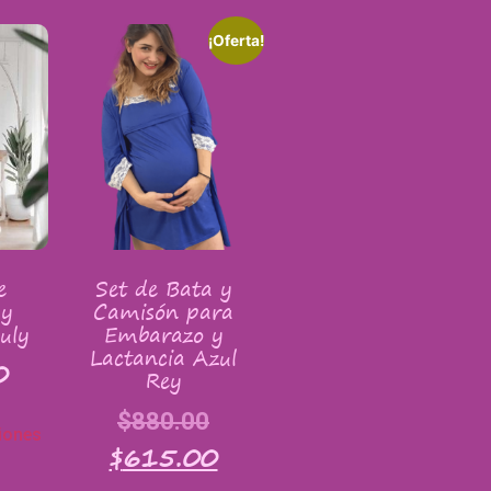
¡Oferta!
e
Set de Bata y
 y
Camisón para
uly
Embarazo y
Lactancia Azul
0
Rey
$
880.00
iones
$
615.00