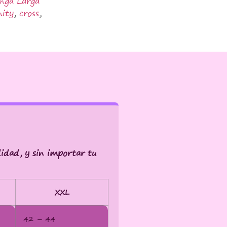
nga Larga
nity
,
cross
,
idad, y sin importar tu
XXL
42 – 44