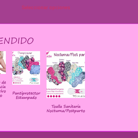
Seleccionar opciones
ENDIDO
r de
cia
ivo
Pantiprotector
o
Estampado
Toalla Sanitaria
Nocturna/Postparto