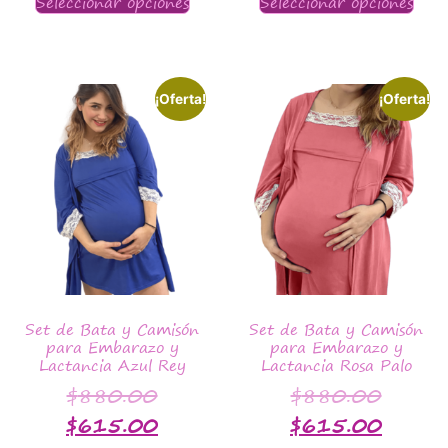
Seleccionar opciones
Seleccionar opciones
¡Oferta!
¡Oferta!
Set de Bata y Camisón
Set de Bata y Camisón
para Embarazo y
para Embarazo y
Lactancia Azul Rey
Lactancia Rosa Palo
$
880.00
$
880.00
$
615.00
$
615.00