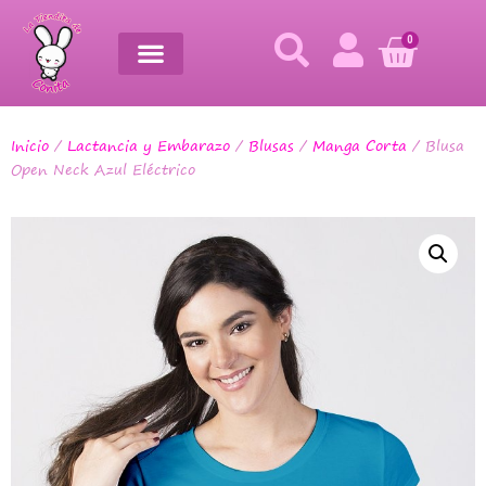
0
Inicio
/
Lactancia y Embarazo
/
Blusas
/
Manga Corta
/ Blusa
Open Neck Azul Eléctrico