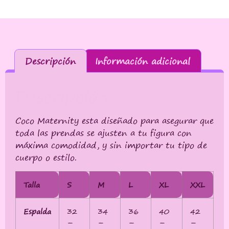
Descripción
Información adicional
Descripción
Coco Maternity esta diseñado para asegurar que
toda las prendas se ajusten a tu figura con
máxima comodidad, y sin importar tu tipo de
cuerpo o estilo.
Talla
S
M
L
XL
XXL
Espalda
32
34
36
40
42
–
–
–
–
–