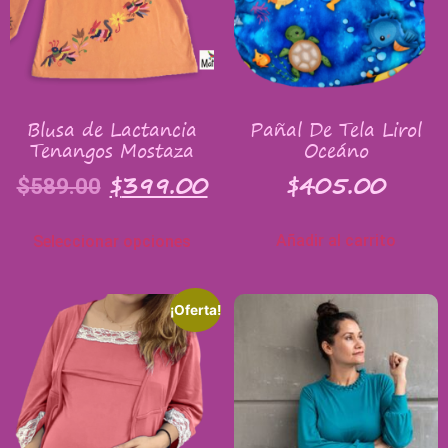
Blusa de Lactancia
Pañal De Tela Lirol
Tenangos Mostaza
Oceáno
$
399.00
$
405.00
$
589.00
Añadir al carrito
Seleccionar opciones
¡Oferta!