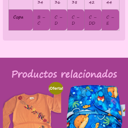
34
36
38
42
44
Copa
B –
C –
C –
C –
C –
C
D
D
DD
E
Productos relacionados
¡Oferta!