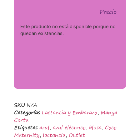
Precio
Este producto no está disponible porque no
quedan existencias.
SKU
N/A
Categorías
Lactancia y Embarazo
,
Manga
Corta
Etiquetas
azul
,
azul eléctrico
,
blusa
,
Coco
Maternity
,
lactancia
,
Outlet