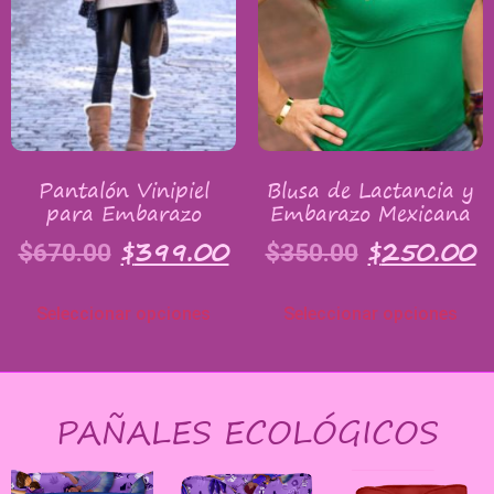
Pantalón Vinipiel
Blusa de Lactancia y
para Embarazo
Embarazo Mexicana
$
399.00
$
250.00
$
670.00
$
350.00
Seleccionar opciones
Seleccionar opciones
PAÑALES ECOLÓGICOS