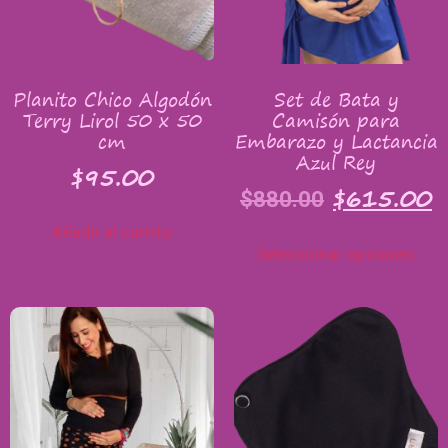
Planito Chico Algodón
Set de Bata y
Terry Lirol 50 x 50
Camisón para
cm
Embarazo y Lactancia
Azul Rey
$
95.00
$
615.00
$
880.00
Añadir al carrito
Seleccionar opciones