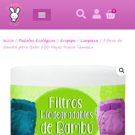
0
Inicio
/
Pañales Ecológicos
/
Ecopipo
/
Limpieza
/ Filtros de
Bambú para Bebé 100 Hojas Nuevo Tamaño