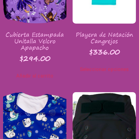
Cubierta Estampada
Playera de Natación
Unitalla Velcro
Cangrejos
Apapacho
$
336.00
$
294.00
Seleccionar opciones
Añadir al carrito