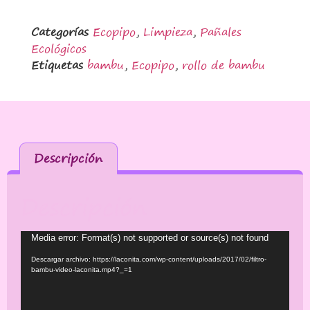
Categorías
Ecopipo
,
Limpieza
,
Pañales
Ecológicos
Etiquetas
bambu
,
Ecopipo
,
rollo de bambu
Descripción
Descripción
Reproductor
Media error: Format(s) not supported or source(s) not found
de
Descargar archivo: https://laconita.com/wp-content/uploads/2017/02/filtro-
vídeo
bambu-video-laconita.mp4?_=1