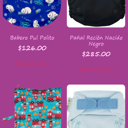
Babero Pul Polito
Pañal Recién Nacido
Negro
$
126.00
$
285.00
Añadir al carrito
Añadir al carrito