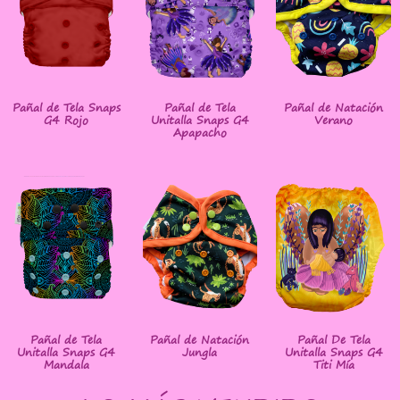
Pañal de Tela Snaps
Pañal de Tela
Pañal de Natación
G4 Rojo
Unitalla Snaps G4
Verano
Apapacho
Pañal de Tela
Pañal de Natación
Pañal De Tela
Unitalla Snaps G4
Jungla
Unitalla Snaps G4
Mandala
Titi Mía