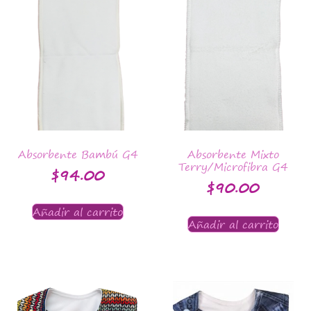
Absorbente Bambú G4
Absorbente Mixto
Terry/Microfibra G4
$
94.00
$
90.00
Añadir al carrito
Añadir al carrito