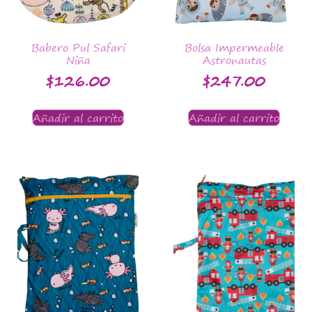
Babero Pul Safari
Bolsa Impermeable
Niña
Astronautas
$
126.00
$
247.00
Añadir al carrito
Añadir al carrito