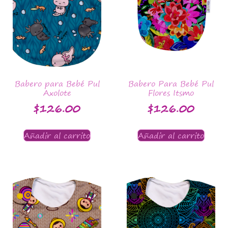
Babero para Bebé Pul
Babero Para Bebé Pul
Axolote
Flores Itsmo
$
126.00
$
126.00
Añadir al carrito
Añadir al carrito