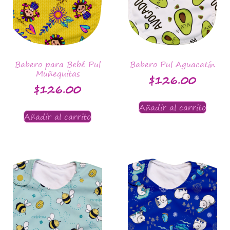
Babero para Bebé Pul
Babero Pul Aguacatín
Muñequitas
$
126.00
$
126.00
Añadir al carrito
Añadir al carrito