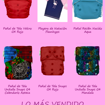
Pañal de Tela Velcro
Playera de Natación
Pañal Recién Nacido
G4 Rojo
Flamingos
Aqua
Pañal de Tela
Pañal de Tela Snaps
Pañal de Tela
Unitalla Snaps G4
G4 Rojo
Unitalla Snaps G4
Calendario Azteca
Mandala
LO MÁS VENDIDO