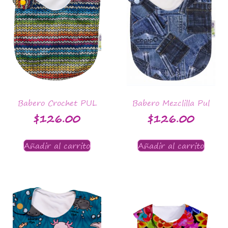
Babero Crochet PUL
Babero Mezclilla Pul
$
126.00
$
126.00
Añadir al carrito
Añadir al carrito