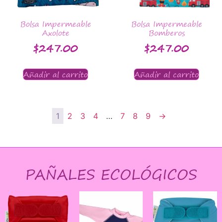
Bolsa Impermeable
Bolsa Impermeable
Axolote
Bomberos
$
247.00
$
247.00
Añadir al carrito
Añadir al carrito
1
2
3
4
…
7
8
9
→
PAÑALES ECOLÓGICOS