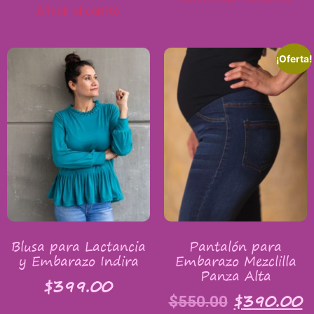
Añadir al carrito
¡Oferta!
Blusa para Lactancia
Pantalón para
y Embarazo Indira
Embarazo Mezclilla
Panza Alta
$
399.00
$
390.00
$
550.00