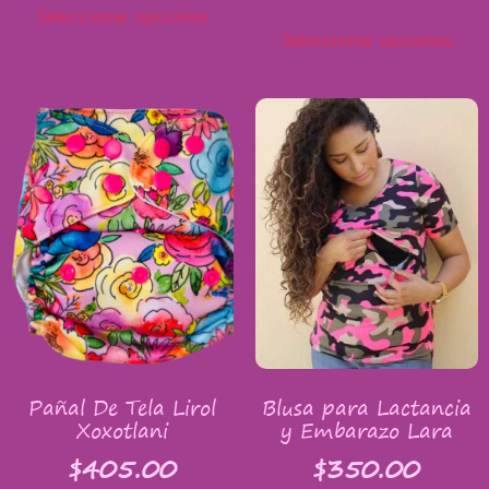
Seleccionar opciones
Seleccionar opciones
Pañal De Tela Lirol
Blusa para Lactancia
Xoxotlani
y Embarazo Lara
$
405.00
$
350.00