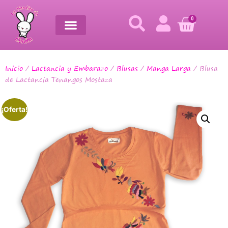
0
Inicio
/
Lactancia y Embarazo
/
Blusas
/
Manga Larga
/ Blusa
de Lactancia Tenangos Mostaza
¡Oferta!