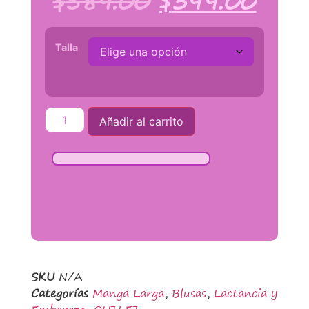
$
589.00
$
399.00
Talla
Añadir al carrito
SKU
N/A
Categorías
Manga Larga
,
Blusas
,
Lactancia y