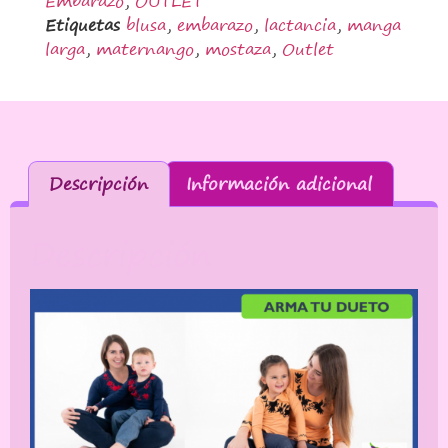
Embarazo
,
OUTLET
Etiquetas
blusa
,
embarazo
,
lactancia
,
manga
larga
,
maternango
,
mostaza
,
Outlet
Descripción
Información adicional
Descripción