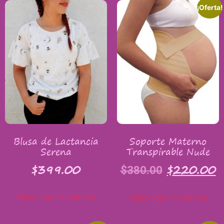
¡Oferta!
Blusa de Lactancia
Soporte Materno
Serena
Transpirable Nude
$
399.00
$
220.00
$
380.00
Seleccionar opciones
Seleccionar opciones