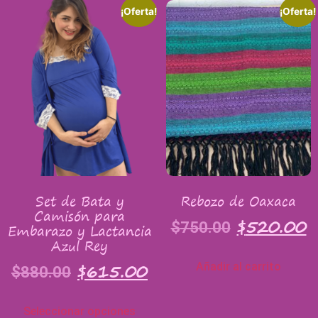
¡Oferta!
¡Oferta!
Set de Bata y
Rebozo de Oaxaca
Camisón para
$
520.00
$
750.00
Embarazo y Lactancia
Azul Rey
$
615.00
Añadir al carrito
$
880.00
Seleccionar opciones