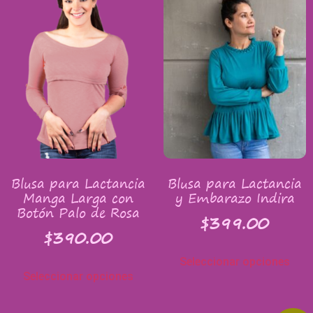
Blusa para Lactancia
Blusa para Lactancia
Manga Larga con
y Embarazo Indira
Botón Palo de Rosa
$
399.00
$
390.00
Seleccionar opciones
Seleccionar opciones