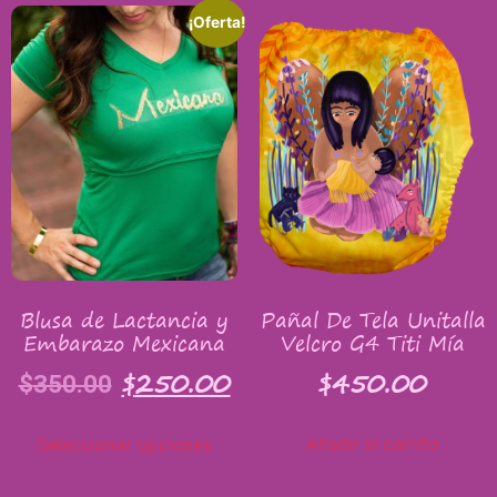
¡Oferta!
Blusa de Lactancia y
Pañal De Tela Unitalla
Embarazo Mexicana
Velcro G4 Titi Mía
$
250.00
$
450.00
$
350.00
Añadir al carrito
Seleccionar opciones