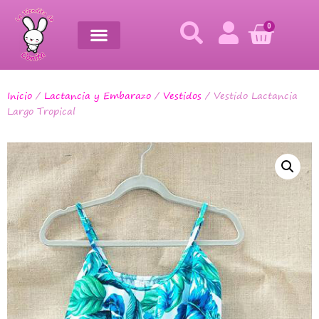
0
Inicio
/
Lactancia y Embarazo
/
Vestidos
/ Vestido Lactancia
Largo Tropical