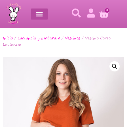
0
Inicio
/
Lactancia y Embarazo
/
Vestidos
/ Vestido Corto
Lactancia