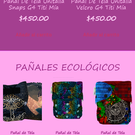
Pañal De Tela Unitalla
Pañal De Tela Unitalla
Snaps G4 Titi Mía
Velcro G4 Titi Mía
$
450.00
$
450.00
Añadir al carrito
Añadir al carrito
PAÑALES ECOLÓGICOS
Pañal de Tela
Pañal de Tela
Pañal de Tela