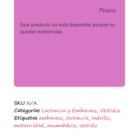
Precio
Este producto no está disponible porque no
quedan existencias.
SKU
N/A
Categorías
Lactancia y Embarazo
,
Vestidos
Etiquetas
embarazo
,
lactancia
,
ladrillo
,
maternidad
,
mumah&co
,
vestido