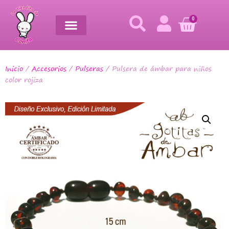
0
Inicio
/
Accesorios
/
Pulseras
/ Pulsera de ámbar para niños
color rojiza