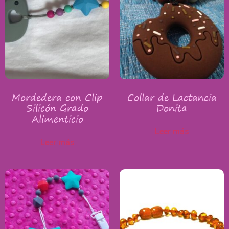
Mordedera con Clip
Collar de Lactancia
Silicón Grado
Donita
Alimenticio
Leer más
Leer más