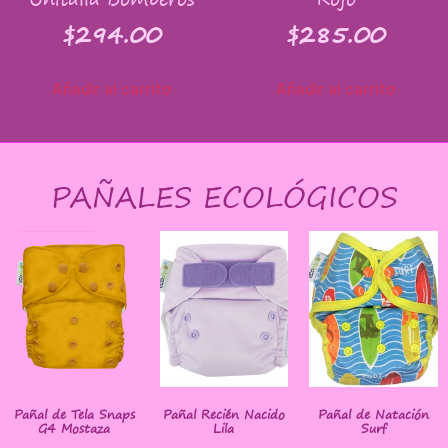
$
294.00
$
285.00
Añadir al carrito
Añadir al carrito
PAÑALES ECOLÓGICOS
Pañal de Tela Snaps
Pañal Recién Nacido
Pañal de Natación
G4 Mostaza
Lila
Surf