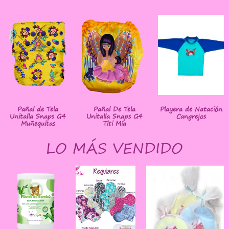
Pañal de Tela
Pañal De Tela
Playera de Natación
Unitalla Snaps G4
Unitalla Snaps G4
Cangrejos
Muñequitas
Titi Mía
LO MÁS VENDIDO