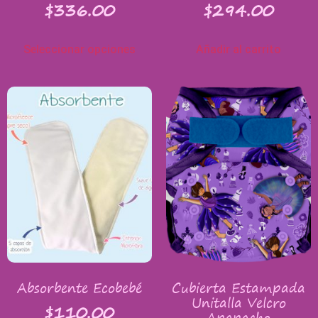
$
336.00
$
294.00
Seleccionar opciones
Añadir al carrito
Absorbente Ecobebé
Cubierta Estampada
Unitalla Velcro
$
110.00
Apapacho