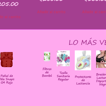
205.00
Añadir al carrito
Añadir al carr
ir al carrito
LO MÁS V
Filtros
de
Toalla
Brasie
Bambú
Pañal de
Sanitaria
Protectores
Lactan
Tela Snaps
Regular
de
Deport
G4 Rojo
Lactancia
Negr