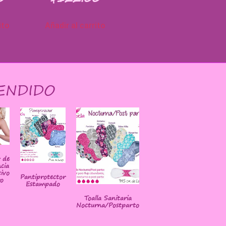
ito
Añadir al carrito
ENDIDO
r de
cia
ivo
Pantiprotector
o
Estampado
Toalla Sanitaria
Nocturna/Postparto