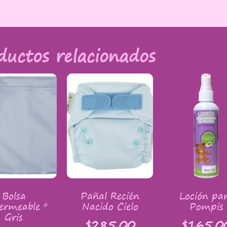
ductos relacionados
Bolsa
Pañal Recién
Loción pa
ermeable º
Nacido Cielo
Pompis
Gris
$
285.00
$
165.0