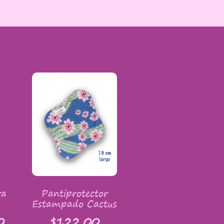
ra
Pantiprotector
Estampado Cactus
0
$
122.00