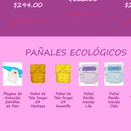
$
294.00
$
Añadir al carrito
Añadir al carrito
Añad
PAÑALES ECOLÓGICOS
Playera de
Pañal de
Pañal de
Pañal
Pañal
Natación
Tela Snaps
Tela Snaps
Recién
Recién
Estrellas
G4
G4
Nacido
Nacido
de Mar
Mostaza
Amarillo
Lila
Cielo