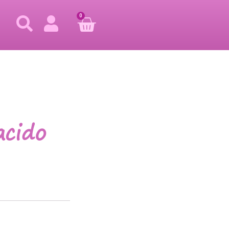
0
acido