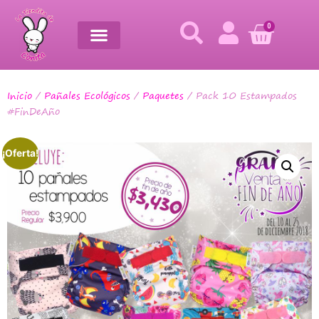
0
Inicio
/
Pañales Ecológicos
/
Paquetes
/ Pack 10 Estampados
#FinDeAño
¡Oferta!