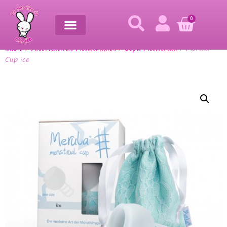
0
Inicio
/
Alternativas Menstruales
/
Copa Menstrual
/ Merula
Cup ice