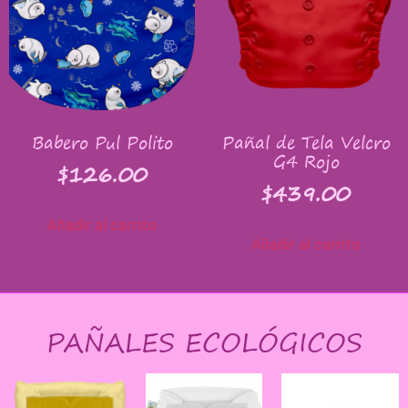
Babero Pul Polito
Pañal de Tela Velcro
G4 Rojo
$
126.00
$
439.00
Añadir al carrito
Añadir al carrito
PAÑALES ECOLÓGICOS