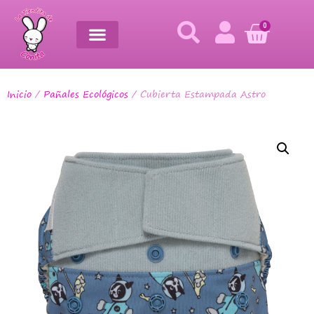
0
Inicio
/
Pañales Ecológicos
/ Cubierta Estampada Astro