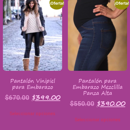
¡Oferta!
¡Oferta!
Pantalón Vinipiel
Pantalón para
para Embarazo
Embarazo Mezclilla
Panza Alta
$
399.00
$
670.00
$
390.00
$
550.00
Seleccionar opciones
Seleccionar opciones