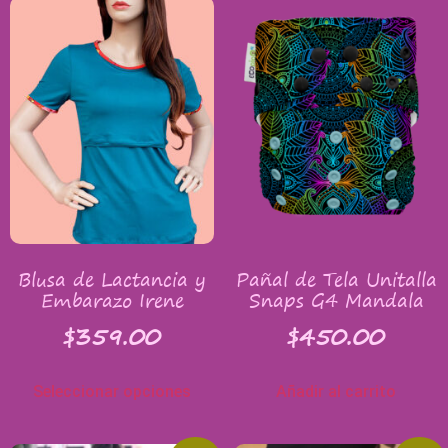
Blusa de Lactancia y
Pañal de Tela Unitalla
Embarazo Irene
Snaps G4 Mandala
$
359.00
$
450.00
Seleccionar opciones
Añadir al carrito