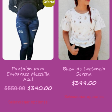
¡Oferta!
Pantalón para
Blusa de Lactancia
Embarazo Mezclilla
Serena
Azul
$
399.00
$
390.00
$
550.00
Seleccionar opciones
Seleccionar opciones