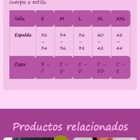
cuerpo o estilo.
Talla
S
M
L
XL
XXL
Espalda
32
34
36
40
42
–
–
–
–
–
34
36
38
42
44
Copa
B –
C –
C –
C –
C –
C
D
D
DD
E
Productos relacionados