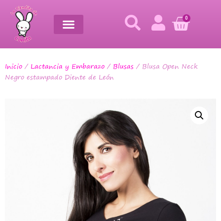
0
Inicio
/
Lactancia y Embarazo
/
Blusas
/ Blusa Open Neck
Negro estampado Diente de León