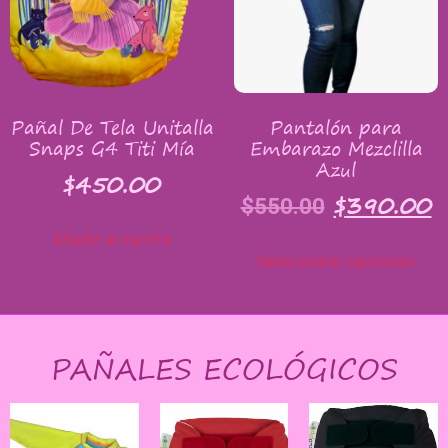
Pañal De Tela Unitalla
Pantalón para
Snaps G4 Titi Mía
Embarazo Mezclilla
Azul
$
450.00
$
390.00
$
550.00
Añadir al carrito
Seleccionar opciones
PAÑALES ECOLÓGICOS