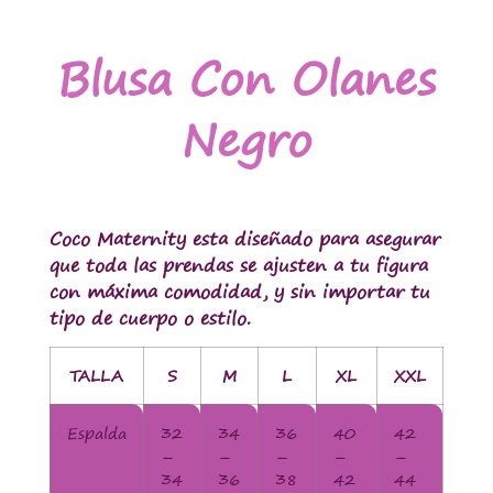
Blusa Con Olanes
Negro
Coco Maternity esta diseñado para asegurar
que toda las prendas se ajusten a tu figura
con máxima comodidad, y sin importar tu
tipo de cuerpo o estilo.
TALLA
S
M
L
XL
XXL
Espalda
32
34
36
40
42
–
–
–
–
–
34
36
38
42
44