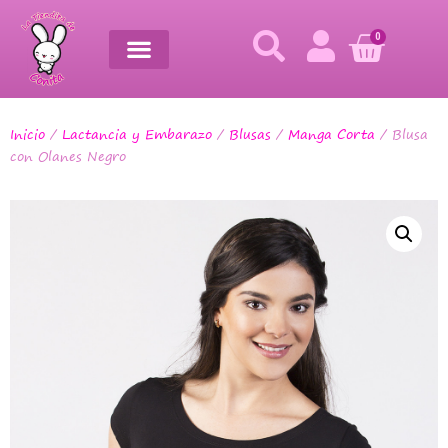
0
Inicio
/
Lactancia y Embarazo
/
Blusas
/
Manga Corta
/ Blusa
con Olanes Negro