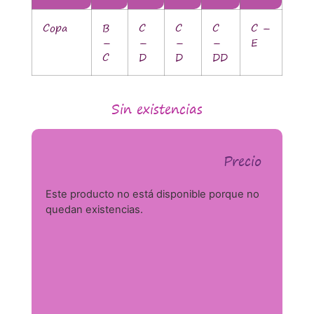
Copa
B
C
C
C
C –
–
–
–
–
E
C
D
D
DD
Sin existencias
Precio
Este producto no está disponible porque no
quedan existencias.