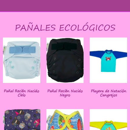
PAÑALES ECOLÓGICOS
Pañal Recién Nacido
Pañal Recién Nacido
Playera de Natación
Cielo
Negro
Cangrejos