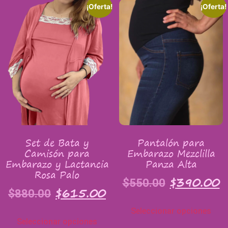
¡Oferta!
¡Oferta!
Set de Bata y
Pantalón para
Camisón para
Embarazo Mezclilla
Embarazo y Lactancia
Panza Alta
Rosa Palo
$
390.00
$
550.00
$
615.00
$
880.00
Seleccionar opciones
Seleccionar opciones