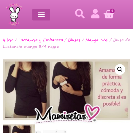
0
Inicio
/
Lactancia y Embarazo
/
Blusas
/
Manga 3/4
/ Blusa de
Lactancia manga 3/4 negra