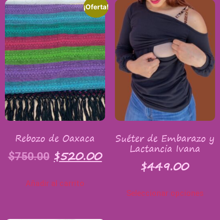
¡Oferta!
Rebozo de Oaxaca
Suéter de Embarazo y
Lactancia Ivana
$
520.00
$
750.00
$
449.00
Añadir al carrito
Seleccionar opciones