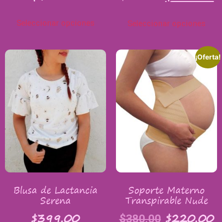
Seleccionar opciones
Seleccionar opciones
¡Oferta!
Blusa de Lactancia
Soporte Materno
Serena
Transpirable Nude
$
399.00
$
220.00
$
380.00