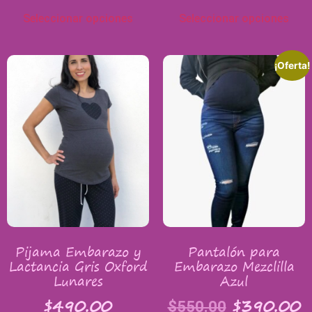
Seleccionar opciones
Seleccionar opciones
¡Oferta!
Pijama Embarazo y
Pantalón para
Lactancia Gris Oxford
Embarazo Mezclilla
Lunares
Azul
$
490.00
$
390.00
$
550.00