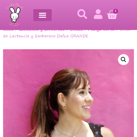
0
Inicio
/
Lactancia y Embarazo
/
Blusas
/
Manga Corta
/ Blusa
de Lactancia y Embarazo Dafne GRANDE