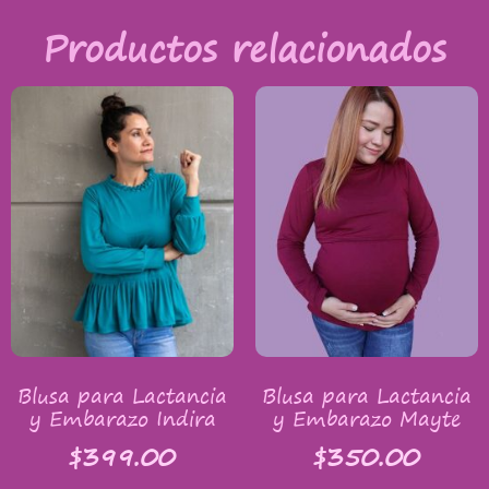
Productos relacionados
Blusa para Lactancia
Blusa para Lactancia
y Embarazo Indira
y Embarazo Mayte
$
399.00
$
350.00