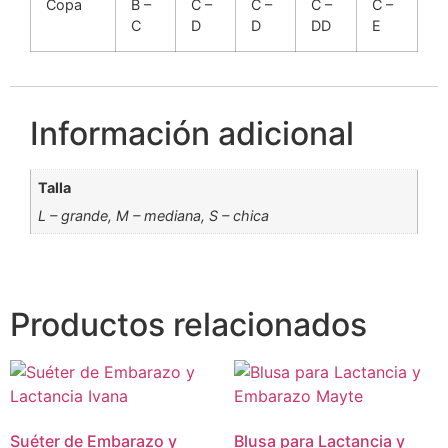
Copa
B –
C –
C –
C –
C –
C
D
D
DD
E
Información adicional
Talla
L – grande, M – mediana, S – chica
Productos relacionados
Suéter de Embarazo y
Blusa para Lactancia y