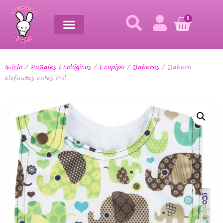
0
Inicio
/
Pañales Ecológicos
/
Ecopipo
/
Baberos
/ Babero
elefantes cafes Pul