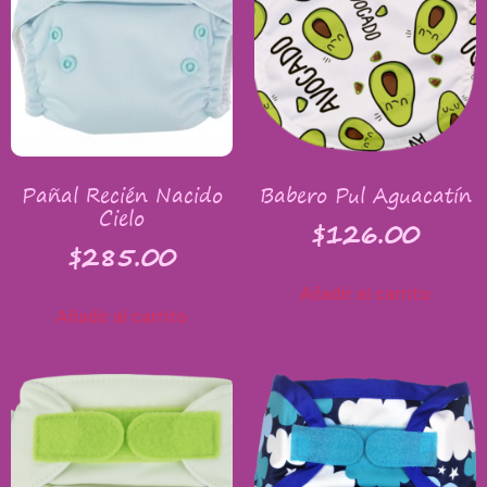
Pañal Recién Nacido
Babero Pul Aguacatín
Cielo
$
126.00
$
285.00
Añadir al carrito
Añadir al carrito