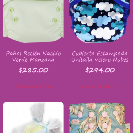
Pañal Recién Nacido
Cubierta Estampada
Verde Manzana
Unitalla Velcro Nubes
$
285.00
$
294.00
Añadir al carrito
Añadir al carrito