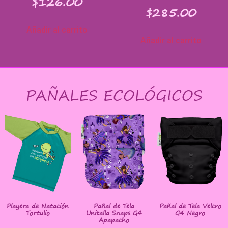
$
126.00
$
285.00
Añadir al carrito
Añadir al carrito
PAÑALES ECOLÓGICOS
Playera de Natación
Pañal de Tela
Pañal de Tela Velcro
Tortulio
Unitalla Snaps G4
G4 Negro
Apapacho