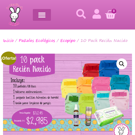
0
Inicio
/
Pañales Ecológicos
/
Ecopipo
/ 10 Pack Recién Nacido
¡Oferta!