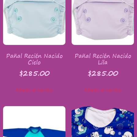
Pañal Recién Nacido
Pañal Recién Nacido
Cielo
Lila
$
285.00
$
285.00
Añadir al carrito
Añadir al carrito