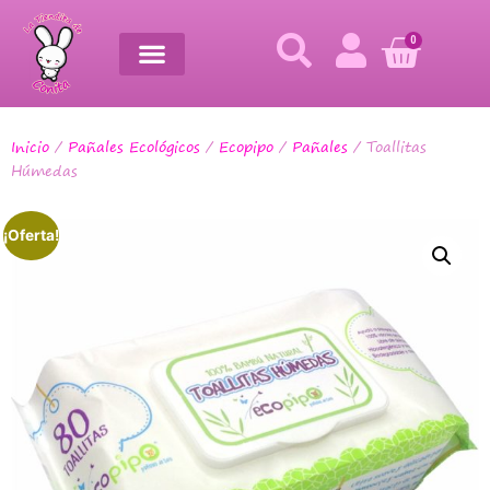
0
Inicio
/
Pañales Ecológicos
/
Ecopipo
/
Pañales
/ Toallitas
Húmedas
¡Oferta!