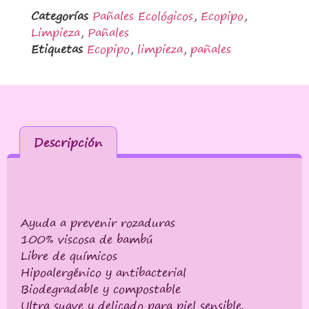
Categorías
Pañales Ecológicos
,
Ecopipo
,
Limpieza
,
Pañales
Etiquetas
Ecopipo
,
limpieza
,
pañales
Descripción
Descripción
Ayuda a prevenir rozaduras
100% viscosa de bambú
Libre de químicos
Hipoalergénico y antibacterial
Biodegradable y compostable
Ultra suave y delicado para piel sensible.