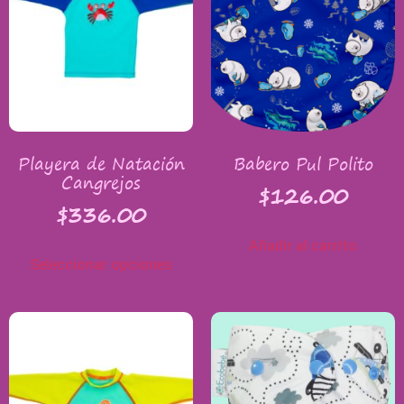
Playera de Natación
Babero Pul Polito
Cangrejos
$
126.00
$
336.00
Añadir al carrito
Seleccionar opciones