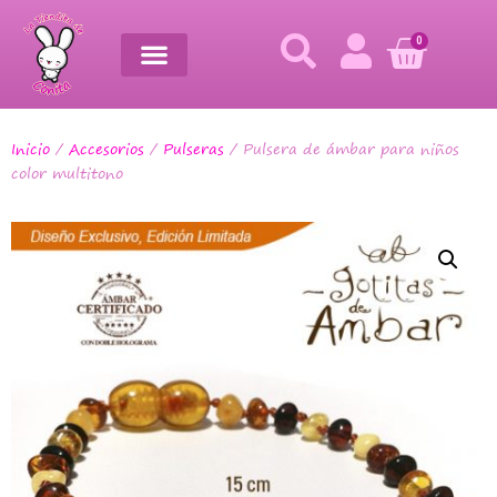
0
Inicio
/
Accesorios
/
Pulseras
/ Pulsera de ámbar para niños
color multitono