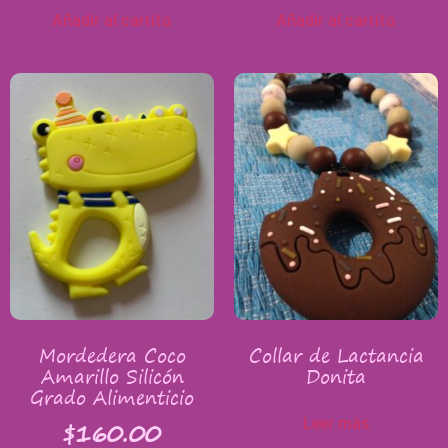
Añadir al carrito
Añadir al carrito
Mordedera Coco
Collar de Lactancia
Amarillo Silicón
Donita
Grado Alimenticio
$
160.00
Leer más