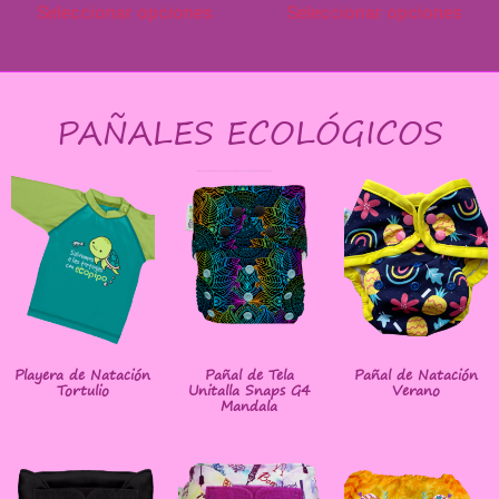
Seleccionar opciones
Seleccionar opciones
PAÑALES ECOLÓGICOS
Playera de Natación
Pañal de Tela
Pañal de Natación
Tortulio
Unitalla Snaps G4
Verano
Mandala