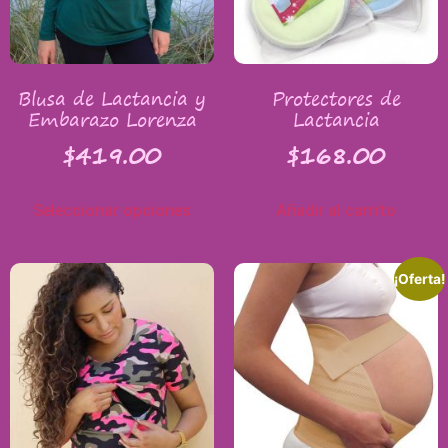
Blusa de Lactancia y
Protectores de
Embarazo Lorenza
Lactancia
$
419.00
$
168.00
Seleccionar opciones
Añadir al carrito
¡Oferta!