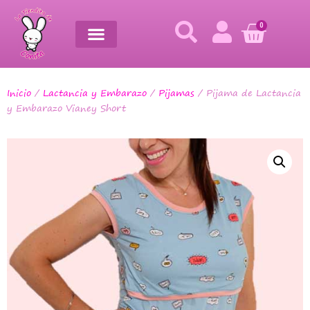
0
Inicio
/
Lactancia y Embarazo
/
Pijamas
/ Pijama de Lactancia
y Embarazo Vianey Short