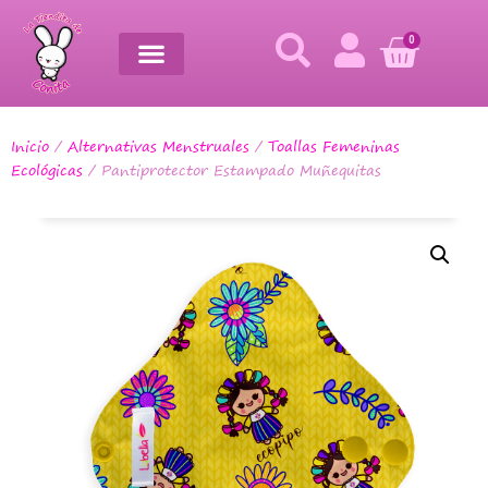
0
Inicio
/
Alternativas Menstruales
/
Toallas Femeninas
Ecológicas
/ Pantiprotector Estampado Muñequitas