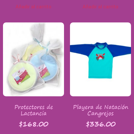
Añadir al carrito
Añadir al carrito
Protectores de
Playera de Natación
Lactancia
Cangrejos
$
168.00
$
336.00