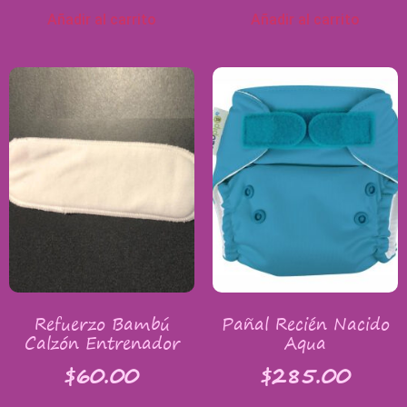
Añadir al carrito
Añadir al carrito
Refuerzo Bambú
Pañal Recién Nacido
Calzón Entrenador
Aqua
$
60.00
$
285.00