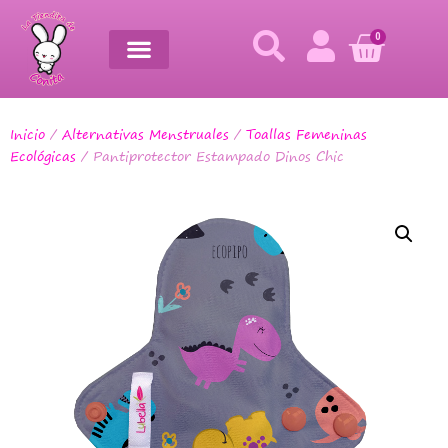
0
Inicio
/
Alternativas Menstruales
/
Toallas Femeninas
Ecológicas
/ Pantiprotector Estampado Dinos Chic