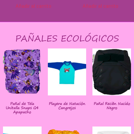
Añadir al carrito
Añadir al carrito
PAÑALES ECOLÓGICOS
Pañal de Tela
Playera de Natación
Pañal Recién Nacido
Unitalla Snaps G4
Cangrejos
Negro
Apapacho