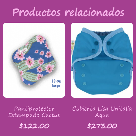
Productos relacionados
Pantiprotector
Cubierta Lisa Unitalla
Estampado Cactus
Aqua
$
122.00
$
273.00