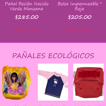
Pañal Recién Nacido
Bolsa Impermeable º
Verde Manzana
Roja
$
285.00
$
205.00
Añadir al carrito
Añadir al carrito
PAÑALES ECOLÓGICOS