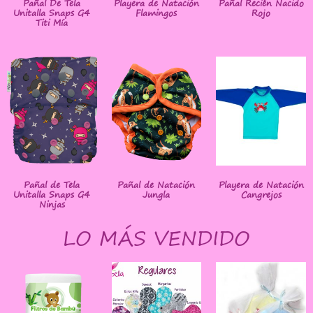
Pañal De Tela
Playera de Natación
Pañal Recién Nacido
Unitalla Snaps G4
Flamingos
Rojo
Titi Mía
Pañal de Tela
Pañal de Natación
Playera de Natación
Unitalla Snaps G4
Jungla
Cangrejos
Ninjas
LO MÁS VENDIDO