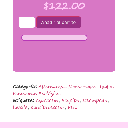
$
122.00
Añadir al carrito
Categorías
Alternativas Menstruales
,
Toallas
Femeninas Ecológicas
Etiquetas
aguacatin
,
Ecopipo
,
estampado
,
lubella
,
pantiprotector
,
PUL