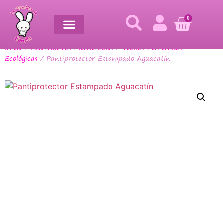
0
Inicio
/
Alternativas Menstruales
/
Toallas Femeninas
Ecológicas
/ Pantiprotector Estampado Aguacatín