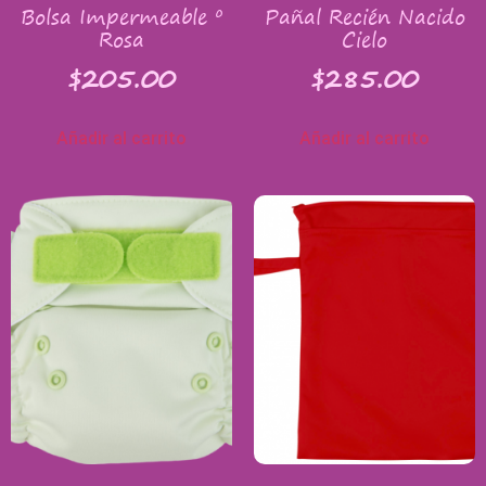
Bolsa Impermeable º
Pañal Recién Nacido
Rosa
Cielo
$
205.00
$
285.00
Añadir al carrito
Añadir al carrito