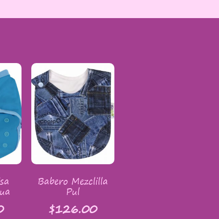
isa
Babero Mezclilla
qua
Pul
0
$
126.00