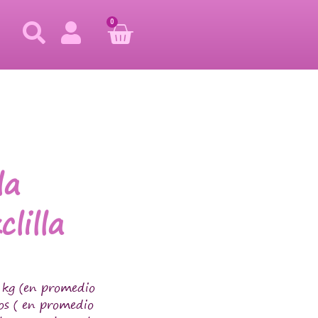
0
la
lilla
 kg (en promedio
los ( en promedio