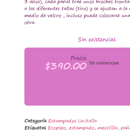
3 años), cada pañal trae unos broches frontal
a las diferentes tallas (tiro) y se ajustan a la
medio de velcro , incluso puede colocarse un
otra.
Sin existencias
Precio
$
390.00
Sin existencias
Categoría
Estampados Unitalla
Etiquetas
Ecopipo
,
estampado
,
mezclilla
,
pañ