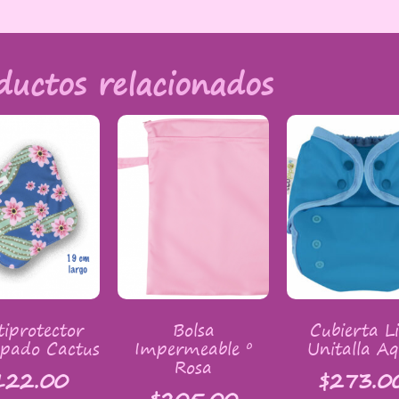
ductos relacionados
iprotector
Bolsa
Cubierta L
pado Cactus
Impermeable º
Unitalla A
Rosa
122.00
$
273.0