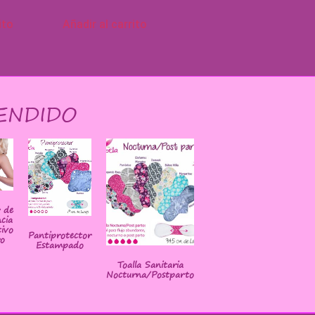
ito
Añadir al carrito
ENDIDO
r de
cia
ivo
Pantiprotector
o
Estampado
Toalla Sanitaria
Nocturna/Postparto