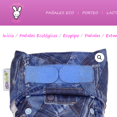
PAÑALES ECO
PORTEO
LACT
Inicio
/
Pañales Ecológicos
/
Ecopipo
/
Pañales
/
Esta