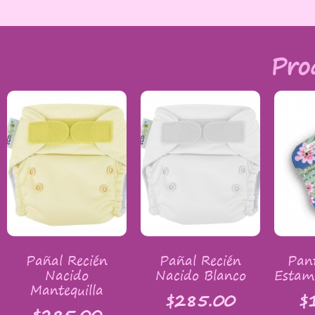
Pro
Pañal Recién
Pañal Recién
Pant
Nacido
Nacido Blanco
Estam
Mantequilla
$
285.00
$