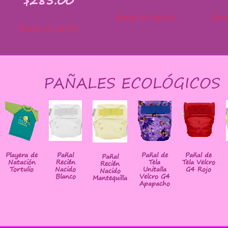
$
285.00
Añadir al carrito
Añad
Añadir al carrito
PAÑALES ECOLÓGICOS
Playera de
Pañal
Pañal de
Pañal de
Pañal
Natación
Recién
Tela
Tela Velcro
Recién
Tortulio
Nacido
Unitalla
G4 Rojo
Nacido
Blanco
Velcro G4
Mantequilla
Apapacho