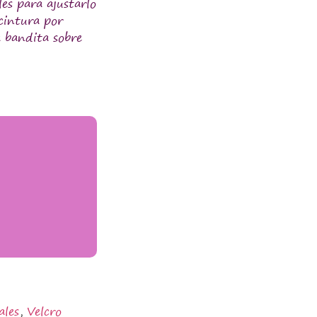
es para ajustarlo
 cintura por
a bandita sobre
ales
,
Velcro