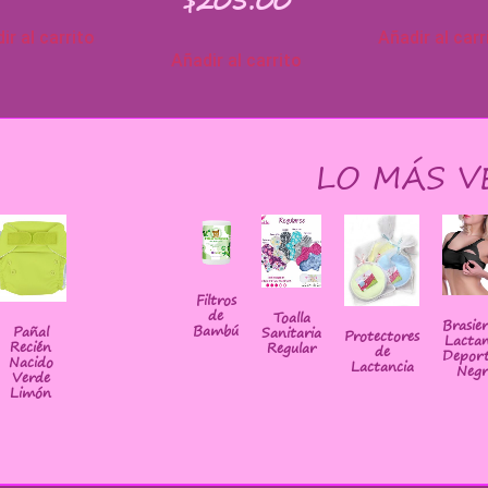
$
205.00
ir al carrito
Añadir al carr
Añadir al carrito
LO MÁS V
Filtros
de
Toalla
Brasie
Bambú
Pañal
Sanitaria
Protectores
Lactan
Recién
Regular
de
Deport
Nacido
Lactancia
Negr
Verde
Limón