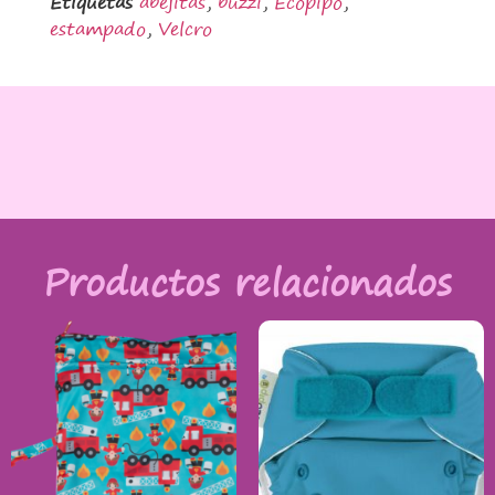
Etiquetas
abejitas
,
buzzi
,
Ecopipo
,
estampado
,
Velcro
Productos relacionados