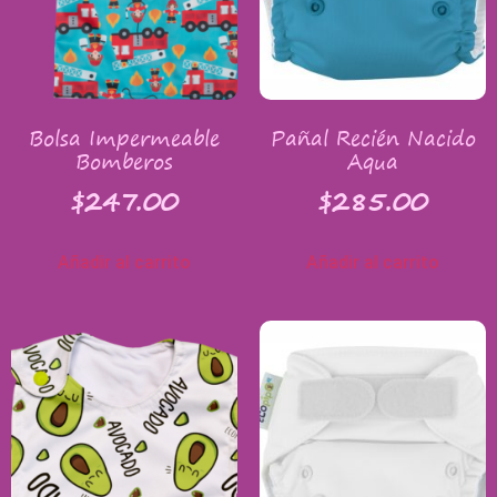
Bolsa Impermeable
Pañal Recién Nacido
Bomberos
Aqua
$
247.00
$
285.00
Añadir al carrito
Añadir al carrito