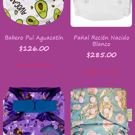
Babero Pul Aguacatín
Pañal Recién Nacido
Blanco
$
126.00
$
285.00
Añadir al carrito
Añadir al carrito