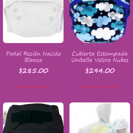
Pañal Recién Nacido
Cubierta Estampada
Blanco
Unitalla Velcro Nubes
$
285.00
$
294.00
Añadir al carrito
Añadir al carrito