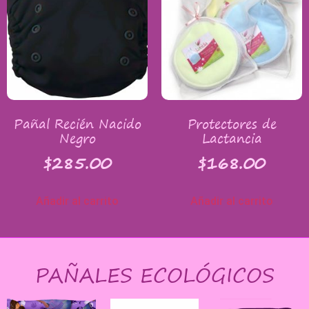
Pañal Recién Nacido
Protectores de
Negro
Lactancia
$
285.00
$
168.00
Añadir al carrito
Añadir al carrito
PAÑALES ECOLÓGICOS