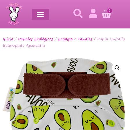
0
Inicio
/
Pañales Ecológicos
/
Ecopipo
/
Pañales
/ Pañal Unitalla
Estampado Aguacatín