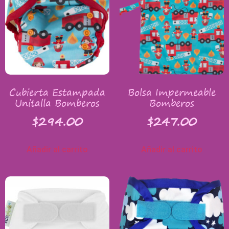
Cubierta Estampada
Bolsa Impermeable
Unitalla Bomberos
Bomberos
$
294.00
$
247.00
Añadir al carrito
Añadir al carrito