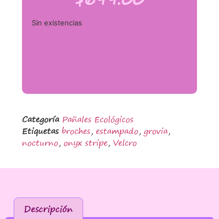
Sin existencias
Categoría
Pañales Ecológicos
Etiquetas
broches
,
estampado
,
grovia
,
nocturno
,
onyx stripe
,
Velcro
Descripción