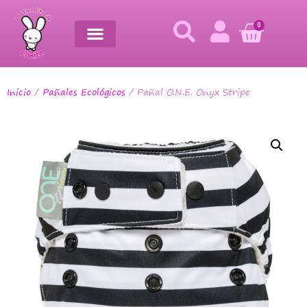
0
Inicio
/
Pañales Ecológicos
/ Pañal O.N.E. Onyx Stripe