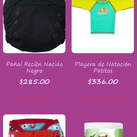
Pañal Recién Nacido
Playera de Natación
Negro
Patitos
$
285.00
$
336.00
Añadir al carrito
Seleccionar opciones