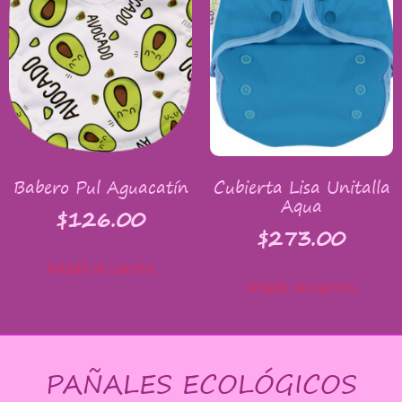
Babero Pul Aguacatín
Cubierta Lisa Unitalla
Aqua
$
126.00
$
273.00
Añadir al carrito
Añadir al carrito
PAÑALES ECOLÓGICOS