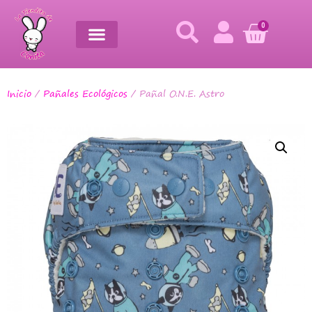
0
Inicio
/
Pañales Ecológicos
/ Pañal O.N.E. Astro