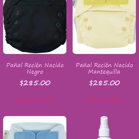
Pañal Recién Nacido
Pañal Recién Nacido
Negro
Mantequilla
$
285.00
$
285.00
Añadir al carrito
Añadir al carrito