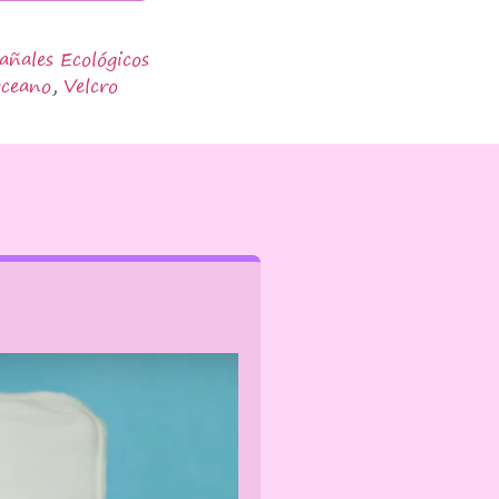
añales Ecológicos
ceano
,
Velcro