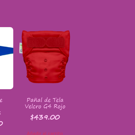
e
Pañal de Tela
Velcro G4 Rojo
s
$
439.00
0
Añadir al carrito