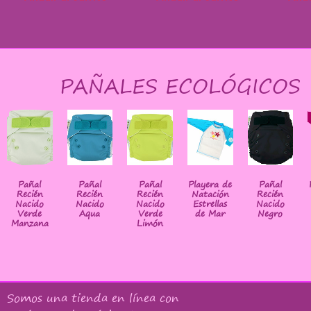
PAÑALES ECOLÓGICOS
Pañal
Pañal
Pañal
Playera de
Pañal
Recién
Recién
Recién
Natación
Recién
Nacido
Nacido
Nacido
Estrellas
Nacido
Verde
Aqua
Verde
de Mar
Negro
Manzana
Limón
Somos una tienda en línea con