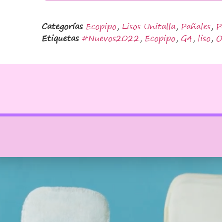
Categorías
Ecopipo
,
Lisos Unitalla
,
Pañales
,
P
Etiquetas
#Nuevos2022
,
Ecopipo
,
G4
,
liso
,
O