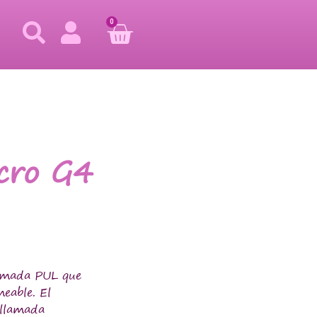
0
lcro G4
lamada PUL que
eable. El
 llamada