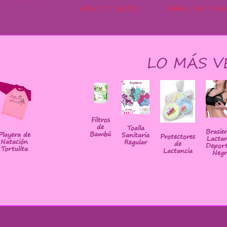
Añadir al carrito
Seleccionar opc
LO MÁS V
Filtros
de
Toalla
Brasie
Bambú
Playera de
Sanitaria
Protectores
Lactan
Natación
Regular
de
Deport
Tortulita
Lactancia
Negr