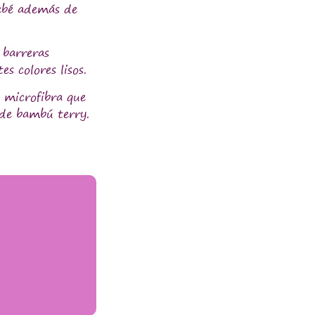
bebé además de
 barreras
s colores lisos.
 microfibra que
 de bambú terry.