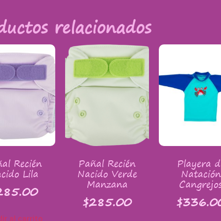
ductos relacionados
al Recién
Pañal Recién
Playera d
cido Lila
Nacido Verde
Natación
Manzana
Cangrejo
285.00
$
285.00
$
336.0
ir al carrito