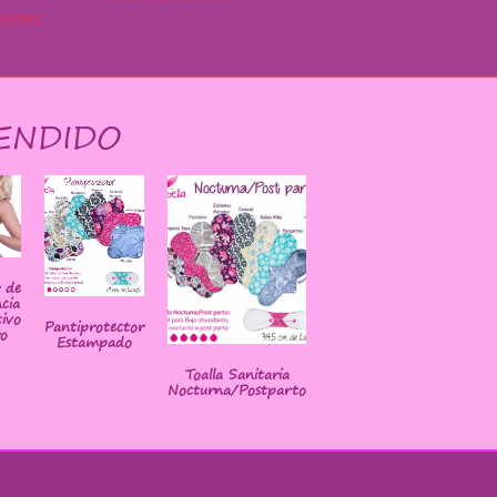
iones
ENDIDO
r de
cia
ivo
Pantiprotector
o
Estampado
Toalla Sanitaria
Nocturna/Postparto