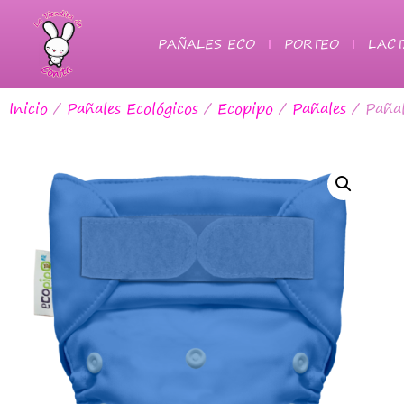
PAÑALES ECO
PORTEO
LACT
Inicio
/
Pañales Ecológicos
/
Ecopipo
/
Pañales
/ Pañal