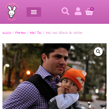
0
Inicio
/
Porteo
/
Mei Tai
/ Mei-tai Black & White