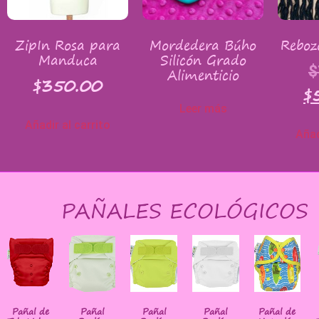
ZipIn Rosa para
Mordedera Búho
Reboz
Manduca
Silicón Grado
$
Alimenticio
$
350.00
$
Leer más
Añadir al carrito
Añad
PAÑALES ECOLÓGICOS
Pañal de
Pañal
Pañal
Pañal
Pañal de