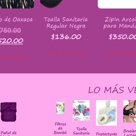
o de Oaxaca
Toalla Sanitaria
ZipIn Arcoi
Regular Negra
para Mand
750.00
$
136.00
$
350.0
520.00
Añadir al carrito
Añadir al carr
ir al carrito
LO MÁS V
Filtros
de
Toalla
Brasie
Bambú
Pañal de
Sanitaria
Protectores
Lactan