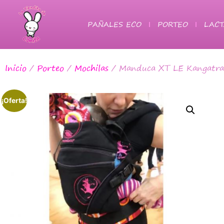
PAÑALES ECO
PORTEO
LACT
Inicio
/
Porteo
/
Mochilas
/ Manduca XT LE Kangatrain
¡Oferta!