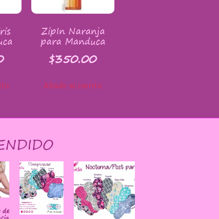
ris
ZipIn Naranja
uca
para Manduca
0
$
350.00
ito
Añadir al carrito
ENDIDO
r de
cia