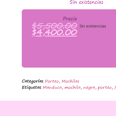
Sin existencias
Precio
$
5,500.00
Sin existencias
$
4,400.00
Categorías
Porteo
,
Mochilas
Etiquetas
Manduca
,
mochila
,
negra
,
porteo
,