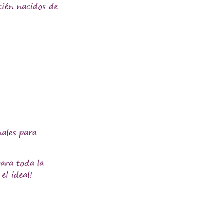
cién nacidos de
nales para
para toda la
el ideal!