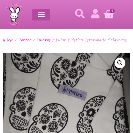
0
Inicio
/
Porteo
/
Fulares
/ Fular Elástico Estampado Calaveras