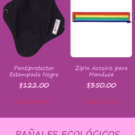
Pantiprotector
ZipIn Arcoiris para
Estampado Negro
Manduca
$
122.00
$
350.00
Añadir al carrito
Añadir al carrito
PAÑALES ECOLÓGICOS