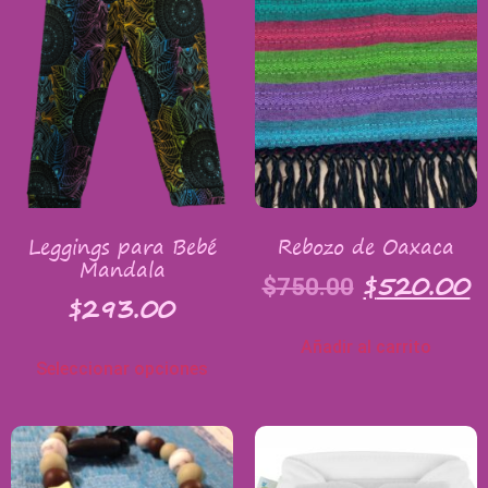
Leggings para Bebé
Rebozo de Oaxaca
Mandala
$
520.00
$
750.00
$
293.00
Añadir al carrito
Seleccionar opciones