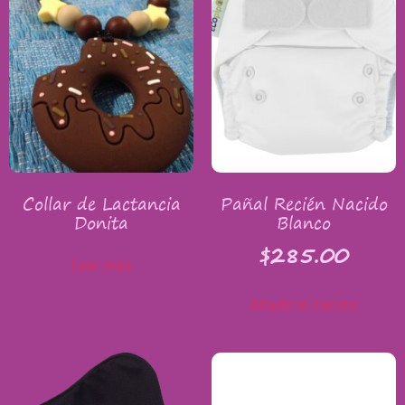
Collar de Lactancia
Pañal Recién Nacido
Donita
Blanco
$
285.00
Leer más
Añadir al carrito