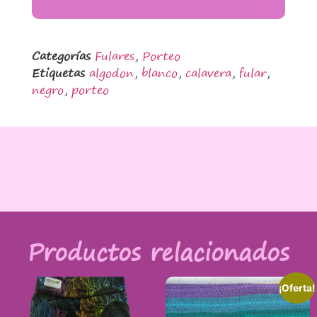
Categorías
Fulares
,
Porteo
Etiquetas
algodon
,
blanco
,
calavera
,
fular
,
negro
,
porteo
Productos relacionados
¡Oferta!