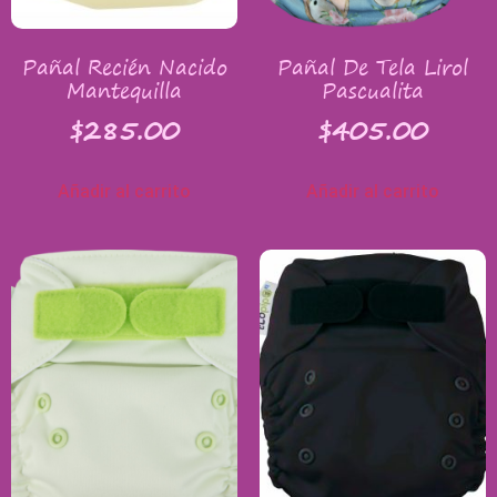
Pañal Recién Nacido
Pañal De Tela Lirol
Mantequilla
Pascualita
$
285.00
$
405.00
Añadir al carrito
Añadir al carrito