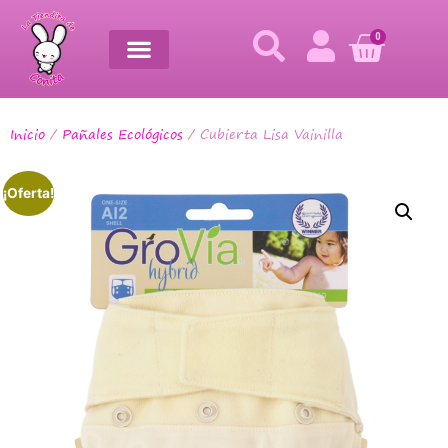
0
Inicio
/
Pañales Ecológicos
/ Cubierta Lisa Vainilla
¡Oferta!