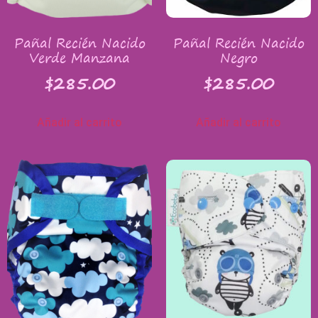
Pañal Recién Nacido
Pañal Recién Nacido
Verde Manzana
Negro
$
285.00
$
285.00
Añadir al carrito
Añadir al carrito