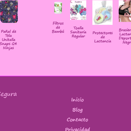
Filtros
de
Toalla
Brasie
Pañal de
Bambú
Sanitaria
Protectores
Lactan
Tela
Regular
de
Deport
Unitalla
Lactancia
Negr
Snaps G4
Ninjas
egura
Inicio
Blog
Contacto
Privacidad