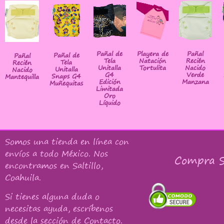
Pañal de
Playera de
Pañal
Pañal de
Pañal
Tela
Natación
Recién
Tela
Recién
Unitalla
Tortulita
Nacido
Unitalla
Nacido
G4
Verde
Snaps G4
Mantequilla
Edición
Manzana
Muñequitas
Limitada
Oro
Líquido
Somos una tienda en línea con
envíos a todo México
. Nos
Compra S
encontramos en Saltillo,
Coahuila.
Si tienes alguna duda o
necesitas ayuda, escríbenos
desde la sección de Contacto.