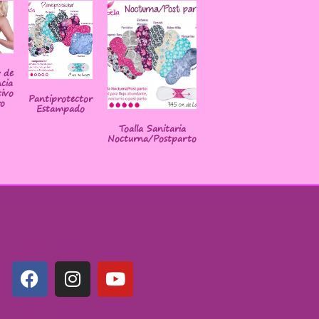
r de
cia
ivo
Pantiprotector
o
Estampado
Toalla Sanitaria
Nocturna/Postparto