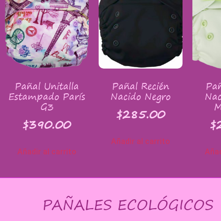
Pañal Unitalla
Pañal Recién
Pañ
Estampado París
Nacido Negro
Nac
G3
M
$
285.00
$
390.00
$
Añadir al carrito
Añadir al carrito
Añad
PAÑALES ECOLÓGICOS