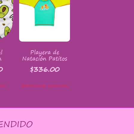
l
Playera de
n
Natación Patitos
0
$
336.00
ito
Seleccionar opciones
ENDIDO