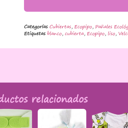
Categorías
Cubiertas
,
Ecopipo
,
Pañales Ecológ
Etiquetas
blanco
,
cubierta
,
Ecopipo
,
liso
,
Velc
ductos relacionados