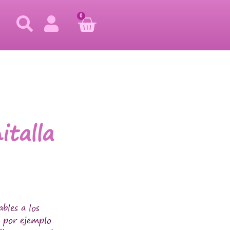
0
italla
bles a los
 por ejemplo