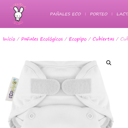
PAÑALES ECO
PORTEO
LACT
Inicio
/
Pañales Ecológicos
/
Ecopipo
/
Cubiertas
/ Cub