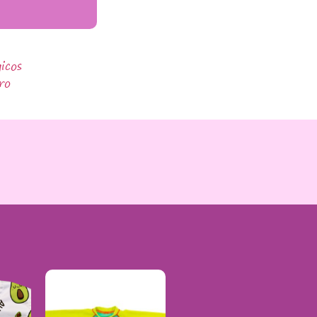
icos
ro