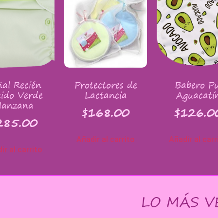
al Recién
Protectores de
Babero Pu
ido Verde
Lactancia
Aguacatí
anzana
$
168.00
$
126.0
285.00
Añadir al carrito
Añadir al carr
ir al carrito
LO MÁS V