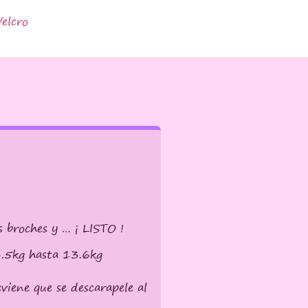
Velcro
s broches y … ¡ LISTO !
 3.5kg hasta 13.6kg
iene que se descarapele al