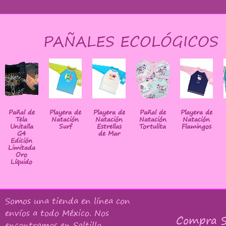
PAÑALES ECOLÓGICOS
Pañal de
Playera de
Playera de
Pañal de
Playera de
Tela
Natación
Natación
Natación
Natación
Unitalla
Surf
Estrellas
Tortulita
Flamingos
G4
de Mar
Edición
Limitada
Oro
Líquido
Somos una tienda en línea con
envíos a todo México
. Nos
Compra S
encontramos en Saltillo,