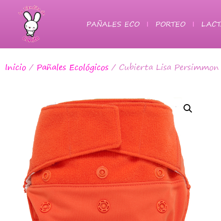
PAÑALES ECO
PORTEO
LACT
Inicio
/
Pañales Ecológicos
/ Cubierta Lisa Persimmon