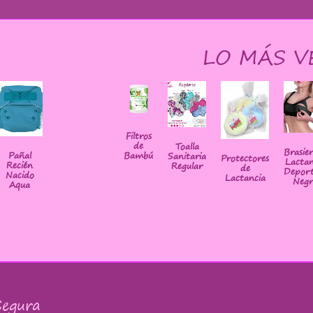
LO MÁS V
Filtros
de
Toalla
Brasie
Bambú
Pañal
Sanitaria
Protectores
Lactan
Recién
Regular
de
Deport
Nacido
Lactancia
Negr
Aqua
egura