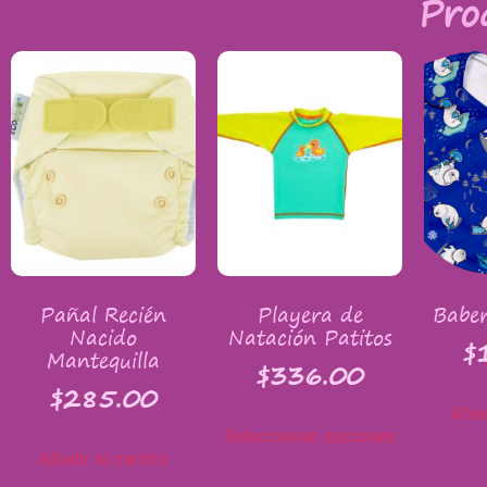
Pro
Pañal Recién
Playera de
Baber
Nacido
Natación Patitos
$
Mantequilla
$
336.00
$
285.00
Añad
Seleccionar opciones
Añadir al carrito