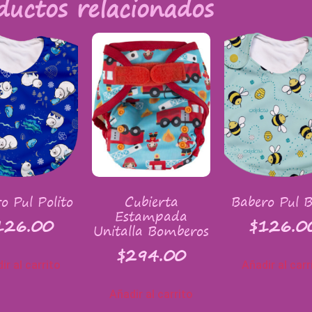
ductos relacionados
o Pul Polito
Cubierta
Babero Pul B
Estampada
126.00
$
126.0
Unitalla Bomberos
$
294.00
ir al carrito
Añadir al carr
Añadir al carrito