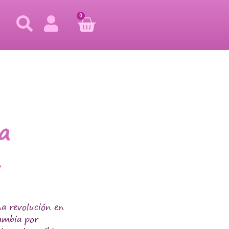
0
a
n
na revolución en
cambia por