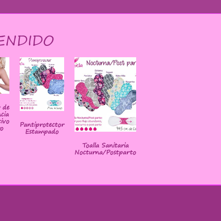
ENDIDO
r de
cia
ivo
Pantiprotector
o
Estampado
Toalla Sanitaria
Nocturna/Postparto