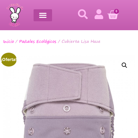
0
Inicio
/
Pañales Ecológicos
/ Cubierta Lisa Haze
¡Oferta!