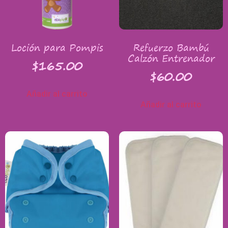
Loción para Pompis
Refuerzo Bambú
Calzón Entrenador
$
165.00
$
60.00
Añadir al carrito
Añadir al carrito