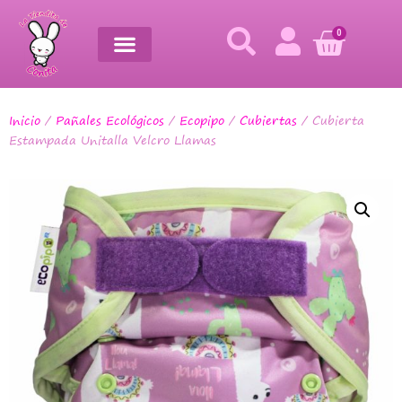
0
Inicio
/
Pañales Ecológicos
/
Ecopipo
/
Cubiertas
/ Cubierta
Estampada Unitalla Velcro Llamas