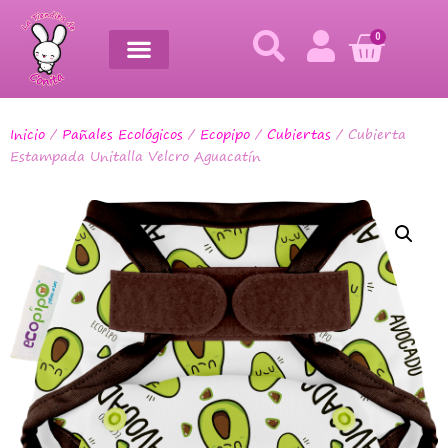
0
Inicio
/
Pañales Ecológicos
/
Ecopipo
/
Cubiertas
/ Cubierta
Estampada Unitalla Velcro Aguacatín