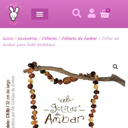
0
Inicio
/
Accesorios
/
Collares
/
Collares de Ámbar
/ Collar de
ámbar para bebé Multitono